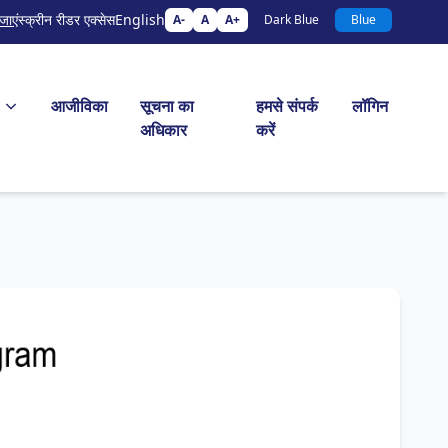
जाएं
स्क्रीन रीडर एक्सेस
English
A-
A
A+
Dark Blue
Blue
आजीविका
सूचना का
हमसे संपर्क
लॉगिन
अधिकार
करें